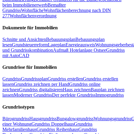
beim Immobilienerwerb
Bemaßter
Grundriss
Wohnfläche
Wohnflächenberechnung nach DIN
277
Wohnflächenverordnung
Dokumente für Immobilien
Schnitte und Ansichten
Bebauungsplan
Bebauungsplan
lesen
Grundsteuerreform
Lageplan
Energieausweis
Wohnungsgeberbest
und Grundrisskombination
Aufmaß Hotelanlage Ostsee
Grundriss
mit AutoCAD
Grundrisse für Immobilien
Grundriss
Grundrissplan
Grundriss erstellen
Grundriss erstellen
lassen
Grundriss zeichnen per Hand
Grundriss online
zeichnen
Grundriss digitalisieren
Haus zeichnen
Bauplan zeichnen
lassen
Moderner Grundriss
Der perfekte Grundriss
Immogrundriss
Grundrisstypen
Bürogrundriss
Hausgrundriss
Bungalowgrundriss
Wohnungsgrundriss
G
einer Wohnung
Grundriss Doppelhaus
Grundriss
Mehrfamilienhaus
Grundriss Reihenhaus
Grundriss