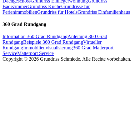
Dachgeschoss
Grundriss Einliegerwohnung
Grundriss
Badezimmer
Grundriss Küche
Grundrisse für
Ferienimmobilien
Grundriss für Hotels
Grundriss Einfamilienhaus
360 Grad Rundgang
Information 360 Grad Rundgang
Anleitung 360 Grad
Rundgang
Beispiele 360 Grad Rundgang
Virtueller
Rundgang
Immobilienvisualisierung
360 Grad Matterport
Service
Matterport Service
Copyright ©
2026
Grundriss Schmiede.
Alle Rechte vorbehalten.