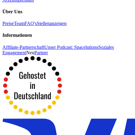
Über Uns
Preise
Team
FAQ's
Stellenanzeigen
Informationen
Affiliate-Partnerschaft
Unser Podcast: Spacelutions
Soziales
Engagement
Neu
Partner