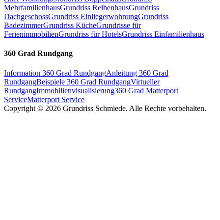
Mehrfamilienhaus
Grundriss Reihenhaus
Grundriss
Dachgeschoss
Grundriss Einliegerwohnung
Grundriss
Badezimmer
Grundriss Küche
Grundrisse für
Ferienimmobilien
Grundriss für Hotels
Grundriss Einfamilienhaus
360 Grad Rundgang
Information 360 Grad Rundgang
Anleitung 360 Grad
Rundgang
Beispiele 360 Grad Rundgang
Virtueller
Rundgang
Immobilienvisualisierung
360 Grad Matterport
Service
Matterport Service
Copyright ©
2026
Grundriss Schmiede.
Alle Rechte vorbehalten.