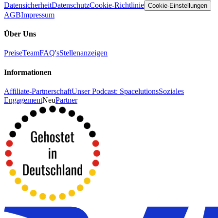
Datensicherheit
Datenschutz
Cookie-Richtlinie
Cookie-Einstellungen
AGB
Impressum
Über Uns
Preise
Team
FAQ's
Stellenanzeigen
Informationen
Affiliate-Partnerschaft
Unser Podcast: Spacelutions
Soziales
Engagement
Neu
Partner